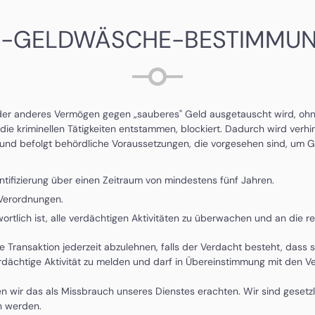
I-GELDWÄSCHE-BESTIMMU
oder anderes Vermögen gegen „sauberes" Geld ausgetauscht wird, ohne
 kriminellen Tätigkeiten entstammen, blockiert. Dadurch wird verhinde
n und befolgt behördliche Voraussetzungen, die vorgesehen sind, um
ifizierung über einen Zeitraum von mindestens fünf Jahren.
-Verordnungen.
rtlich ist, alle verdächtigen Aktivitäten zu überwachen und an die 
e Transaktion jederzeit abzulehnen, falls der Verdacht besteht, dass s
erdächtige Aktivität zu melden und darf in Übereinstimmung mit den V
n wir das als Missbrauch unseres Dienstes erachten. Wir sind gesetz
n werden.